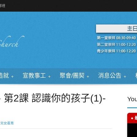
哪裡
造就
宣教事工
聚會/團契
消息公告
 第2課 認識你的孩子(1)-
Yo
● 
前兒女養育