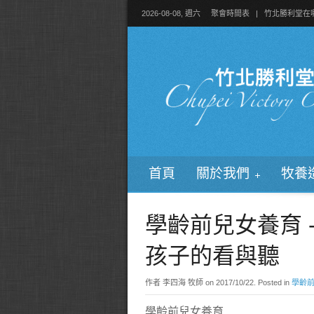
2026-08-08, 週六
聚會時間表
|
竹北勝利堂在
首頁
關於我們
牧養
學齡前兒女養育 -
孩子的看與聽
作者 李四海 牧師 on
2017/10/22
. Posted in
學齡
學齡前兒女養育