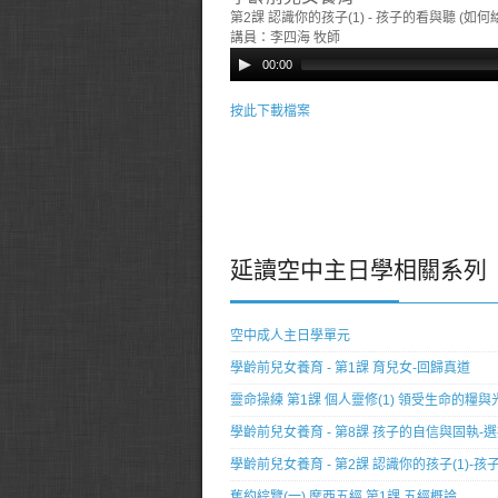
第2課 認識你的孩子(1) - 孩子的看與聽 (如何
講員：李四海 牧師
00:00
按此下載檔案
延讀空中主日學相關系列
空中成人主日學單元
學齡前兒女養育 - 第1課 育兒女-回歸真道
靈命操練 第1課 個人靈修(1) 領受生命的糧與
學齡前兒女養育 - 第8課 孩子的自信與固執-
學齡前兒女養育 - 第2課 認識你的孩子(1)-
舊約綜覽(一) 摩西五經 第1課 五經概論