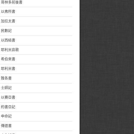
哥林多前後書
以弗所書
加拉太書
民數記
以西結書
耶利米哀歌
希伯來書
耶利米書
雅各書
士師記
以賽亞書
約書亞記
申命記
傳道書