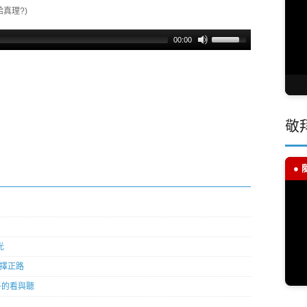
給真理?)
00:00
敬
●
光
選擇正路
孩子的看與聽