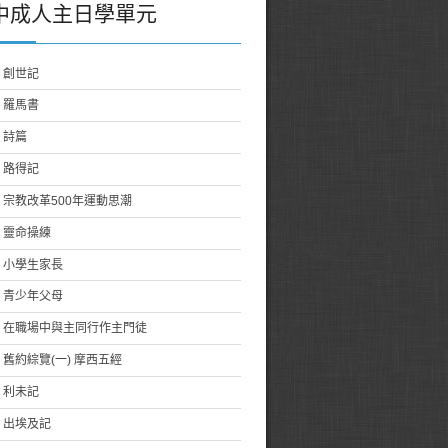
中成人主日學單元
創世記
羅馬書
詩篇
路得記
宗教改革500年運動思潮
靈命操練
小學生家長
青少年父母
在職場中與主同行作主門徒
舊約綜覽(一) 摩西五經
利未記
出埃及記