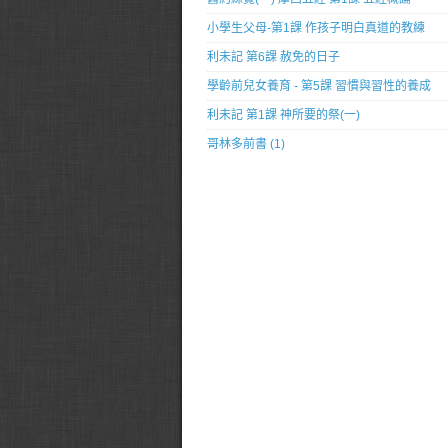
小學生父母-第1課 作孩子明白真道的教練
利未記 第6課 赦免的日子
學齡前兒女養育 - 第5課 習慣與習性的養成
利未記 第1課 神所要的祭(一)
哥林多前書 (1)