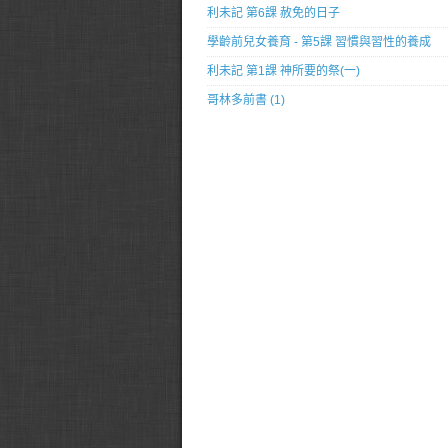
利未記 第6課 赦免的日子
學齡前兒女養育 - 第5課 習慣與習性的養成
利未記 第1課 神所要的祭(一)
哥林多前書 (1)