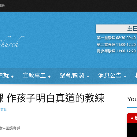
哪裡
造就
宣教事工
聚會/團契
消息公告
課 作孩子明白真道的教練
Yo
生家長
● 
女─回歸真道