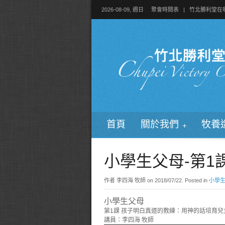
2026-08-09, 週日
聚會時間表
|
竹北勝利堂在
首頁
關於我們
牧養
小學生父母-第1
作者 李四海 牧師 on
2018/07/22
. Posted in
小學
小學生父母
第1課 孩子明白真道的教練：用神的話培育兒
講員：李四海 牧師