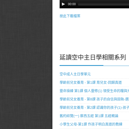
00:00
按此下載檔案
延讀空中主日學相關系列
空中成人主日學單元
學齡前兒女養育 - 第1課 育兒女-回歸真道
靈命操練 第1課 個人靈修(1) 領受生命的糧與
學齡前兒女養育 - 第8課 孩子的自信與固執-
學齡前兒女養育 - 第2課 認識你的孩子(1)-
舊約綜覽(一) 摩西五經 第1課 五經概論
小學生父母-第1課 作孩子明白真道的教練