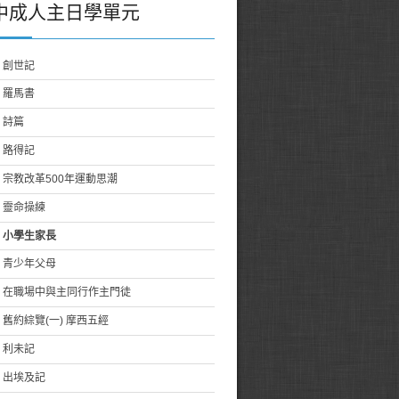
中成人主日學單元
創世記
羅馬書
詩篇
路得記
宗教改革500年運動思潮
靈命操練
小學生家長
青少年父母
在職場中與主同行作主門徒
舊約綜覽(一) 摩西五經
利未記
出埃及記