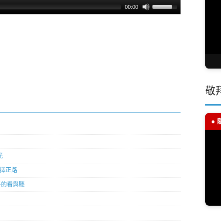
00:00
敬
●
光
選擇正路
孩子的看與聽