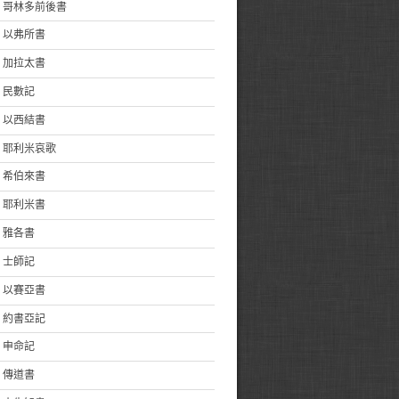
哥林多前後書
以弗所書
加拉太書
民數記
以西結書
耶利米哀歌
希伯來書
耶利米書
雅各書
士師記
以賽亞書
約書亞記
申命記
傳道書