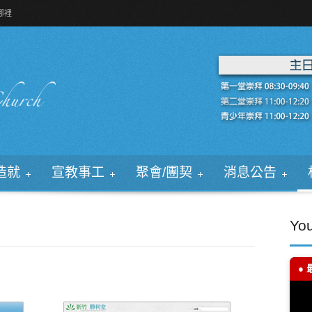
哪裡
造就
宣教事工
聚會/團契
消息公告
Yo
● 