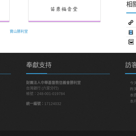
相
寶山勝利堂
奉獻支持
訪
財團法人中華基督教信義會勝利堂
今
台灣銀行 (六家分行)
昨
帳號：248-001-019784
本
本
統一編號：
17124032