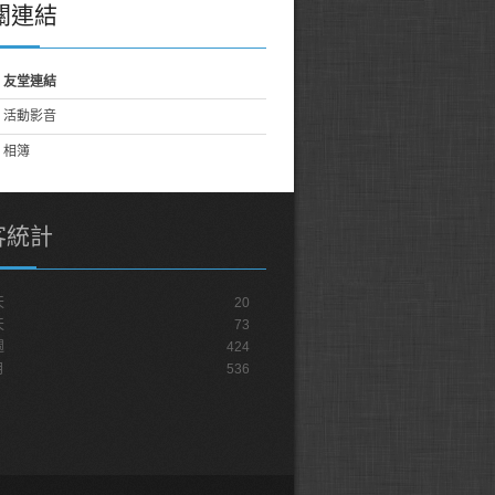
關連結
友堂連結
活動影音
相簿
客統計
天
20
天
73
週
424
月
536