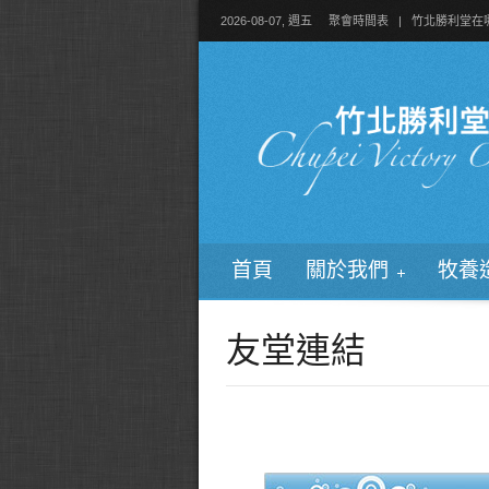
2026-08-07, 週五
聚會時間表
|
竹北勝利堂在
首頁
關於我們
牧養
友堂連結