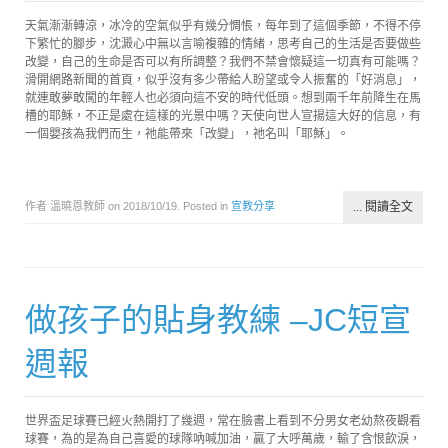
天氣漸漸轉涼，冰冷的空氣似乎有幾分惆悵，每年到了這個季節，不得不停
下繁忙的腳步，沈澱心中無以言喻複雜的情緒，思考自己的生活是否要做些
改變，自己的生命是否可以有所調整？我們不禁會懷疑這一切真有可能嗎？
滑開網路新聞的首頁，似乎沒有多少帶給人盼望或令人振奮的「好消息」，
就連敢夢敢闖的年輕人也必須向這不安的時代低頭。想到兩千年前降生在馬
槽的耶穌，不正是處在這樣的光景中嗎？天使向世人宣揚這大好的信息，有
一個嬰孩為我們而生，祂能帶來「改變」，祂名叫「耶穌」。
作者 溫曉恩教師 on
2018/10/19
. Posted in
宣教分享
... 閱讀全文
做孩子的貼身教練 –JC短宣
週報
世界盃足球賽已經火熱開打了幾週，常在臉書上看到不分男女老幼熬夜觀看
球賽，為的是為自己喜愛的球隊吶喊加油，贏了大呼萬歲，輸了含恨飲淚，