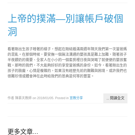
上帝的撲滿—別讓帳戶破個
洞
看著剛出生孩子睡著的樣子，想起在剛結婚滿兩週年隔天我們第一次當爸媽
的混亂。在那個時候，要安撫一個無法溝通的嬰孩真是難上加難，隨著孩子
半夜餵奶的需要、全家人在小小的一個套房裡日夜與哭喝了就便便的嬰孩奮
戰。那時的我們，不大能夠好好的享受當爸媽的身份。如今，看著剛出生的
孩子的臉龐，心情是複雜的，如果沒有經歷先前的艱難與困境，或許我們也
很難珍惜或體會神在此時給我們的恩典是何等的豐富。
作者 陳慕天教師 on
2018/01/05
. Posted in
宣教分享
... 閱讀全文
更多文章...