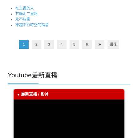
在主裡的人
甘願走二里路
永不放棄
穿越平行時空的福音
»
1
2
3
4
5
6
最後
Youtube最新直播
● 最新直播 / 影片