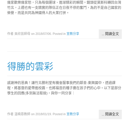
幾家歡樂幾家愁，只為每個運球、進球精彩的瞬間。鏡頭從莫斯科轉回台灣
竹北，上週也有一支精實的隊伍正在日夜不停的奮鬥，為的不是自己國家的
榮譽，而是共同為神國得人的大業打拼。
作者 吳欣芸師母 on
2018/07/06
. Posted in
宣教分享
... 閱讀全文
得勝的雲彩
感謝神的恩典！讓竹北勝利堂有機會服事我們的鄰舍-東興國中，透過課
程，將基督的愛帶進校園，也將福音的種子撒在孩子們的心中。以下是部分
學生的回應(多到無法取捨)，與你一同分享：
作者 溫曉恩教師 on
2018/01/19
. Posted in
宣教分享
... 閱讀全文