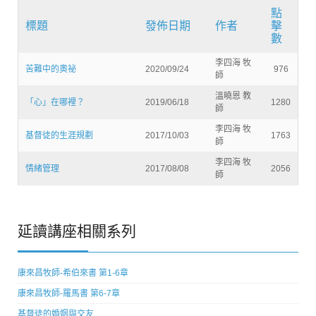
點
標題
發佈日期
作者
擊
數
李四海 牧
苦難中的奧祕
2020/09/24
976
師
溫曉恩 教
「心」在哪裡？
2019/06/18
1280
師
李四海 牧
基督徒的生涯規劃
2017/10/03
1763
師
李四海 牧
情緒管理
2017/08/08
2056
師
延讀講座相關系列
康來昌牧師-希伯來書 第1-6章
康來昌牧師-羅馬書 第6-7章
基督徒的婚姻與交友