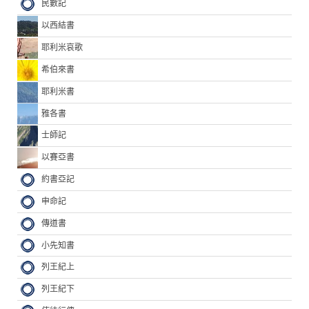
民數記
以西結書
耶利米哀歌
希伯來書
耶利米書
雅各書
士師記
以賽亞書
約書亞記
申命記
傳道書
小先知書
列王紀上
列王紀下