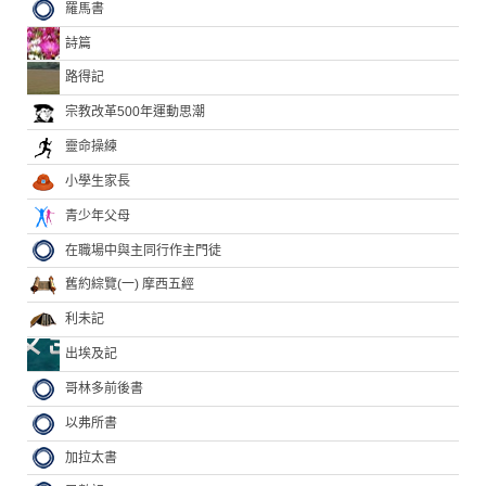
羅馬書
詩篇
路得記
宗教改革500年運動思潮
靈命操練
小學生家長
青少年父母
在職場中與主同行作主門徒
舊約綜覽(一) 摩西五經
利未記
出埃及記
哥林多前後書
以弗所書
加拉太書