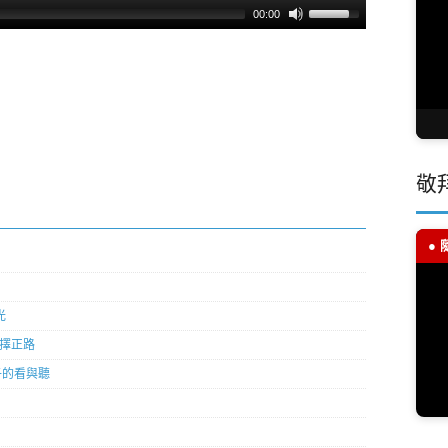
00:00
敬
●
光
選擇正路
孩子的看與聽