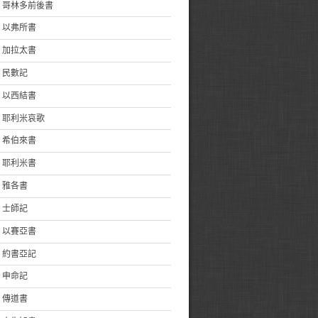
哥林多前後書
以弗所書
加拉太書
民數記
以西結書
耶利米哀歌
希伯來書
耶利米書
雅各書
士師記
以賽亞書
約書亞記
申命記
傳道書