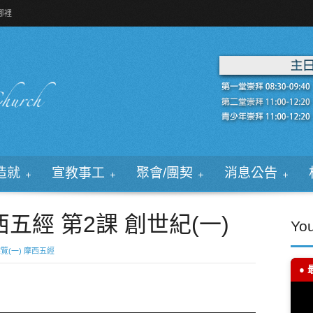
哪裡
造就
宣教事工
聚會/團契
消息公告
西五經 第2課 創世紀(一)
Yo
覽(一) 摩西五經
● 