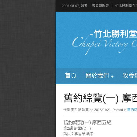
2026-08-07, 週五
聚會時間表
|
竹北勝利堂在
首頁
關於我們
牧養
舊約綜覽(一) 摩
作者 李哲榮 執事 on
2018/01/21
. Posted in
舊約綜
舊約綜覽(一) 摩西五經
第2課 創世紀(一)
講員：李哲榮 執事