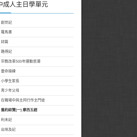
中成人主日學單元
創世記
羅馬書
詩篇
路得記
宗教改革500年運動思潮
靈命操練
小學生家長
青少年父母
在職場中與主同行作主門徒
舊約綜覽(一) 摩西五經
利未記
出埃及記