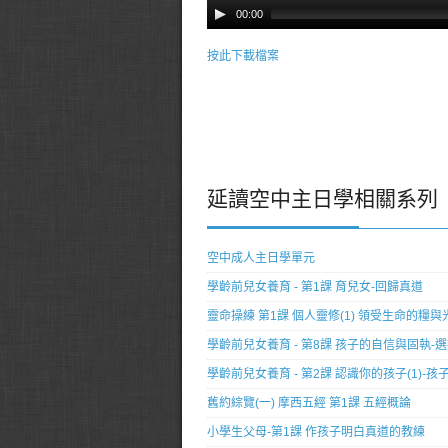
00:00
按此下載檔案
延讀空中主日學相關系列
空中成人主日學單元
學齡前兒女養育 - 第1課 育兒女-回歸真道
靈命操練 第1課 個人靈修(1) 領受生命的糧與
學齡前兒女養育 - 第8課 孩子的自信與固執-
學齡前兒女養育 - 第2課 認識你的孩子(1)-
舊約綜覽(一) 摩西五經 第1課 五經概論
小學生父母-第1課 作孩子明白真道的教練