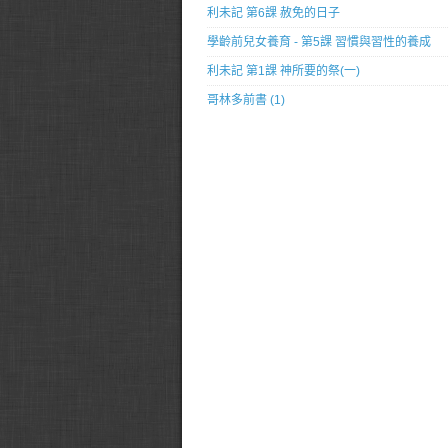
利未記 第6課 赦免的日子
學齡前兒女養育 - 第5課 習慣與習性的養成
利未記 第1課 神所要的祭(一)
哥林多前書 (1)