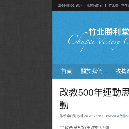
2026-08-08, 週六
聚會時間表
|
竹北勝利堂在
首頁
關於我們
牧養
改教500年運動思
動
作者 李四海 牧師 on
2017/09/03
. Posted in
改教5
宗教改革500年運動思潮