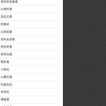
哥林多前後書
以弗所書
加拉太書
民數記
以西結書
耶利米哀歌
希伯來書
耶利米書
雅各書
士師記
以賽亞書
約書亞記
申命記
傳道書