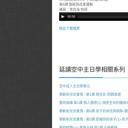
第8課 聖經與改革運動
講員：李四海 牧師
00:00
按此下載檔案
延讀空中主日學相關系列
空中成人主日學單元
學齡前兒女養育 - 第1課 育兒女-回歸真道
靈命操練 第1課 個人靈修(1) 領受生命的糧與
學齡前兒女養育 - 第8課 孩子的自信與固執-
學齡前兒女養育 - 第2課 認識你的孩子(1)-
舊約綜覽(一) 摩西五經 第1課 五經概論