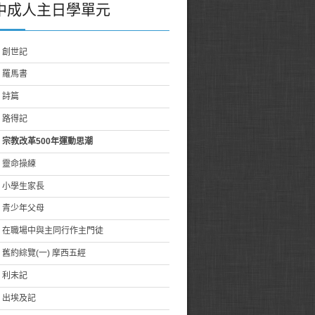
中成人主日學單元
創世記
羅馬書
詩篇
路得記
宗教改革500年運動思潮
靈命操練
小學生家長
青少年父母
在職場中與主同行作主門徒
舊約綜覽(一) 摩西五經
利未記
出埃及記