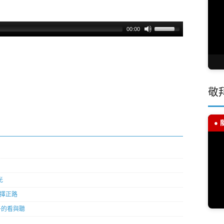
00:00
敬
●
光
選擇正路
孩子的看與聽