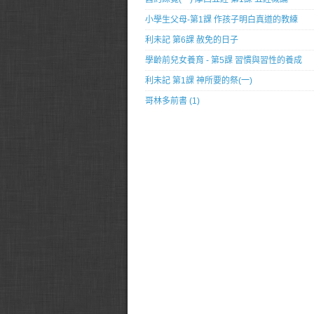
小學生父母-第1課 作孩子明白真道的教練
利未記 第6課 赦免的日子
學齡前兒女養育 - 第5課 習慣與習性的養成
利未記 第1課 神所要的祭(一)
哥林多前書 (1)