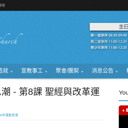
哪裡
造就
宣教事工
聚會/團契
消息公告
潮 - 第8課 聖經與改革運
Yo
● 
00年運動思潮