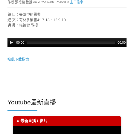
作者 張德健 教授 on
2025/07/06
. Posted in
主日信息
題 目：失望中的恩典
經 文：哥林多後書4:17-18、12:9-10
講 員：張德健 教授
00:00
00:00
按此下載檔案
Youtube最新直播
● 最新直播 / 影片