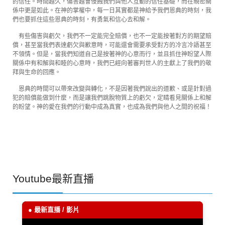
的信任。時間越久，傷害越會侵蝕我們與他人互動的信任基礎，而在親密關
係中更是如此。在神的掌權中，每一日其實都是神給予我們恩典的時刻，我
們也要抓住這些恩典的時刻，有勇氣和信心去和解。
有些傷害與虧欠，我們不一定能完全賠償，也不一定能按著對方的期望賠
償，甚至當我們表達虧欠與歉意時，可能還會需要承受對方的冷言冷語甚至
不領情。但是，當我們知道自己是按著神的心意而行，並且抓住神盼望人際
關係中有和解與和睦的心意時，我們已經向著審判世人的主獻上了我們的敬
拜與生命的回應。
恩典的時間可以帶來改變與轉化，不是因著我們說出的道歉、或是針對過
犯的賠償能做到什麼，而是讓我們跳脫物質上的虧欠，定睛看見關係上和解
的盼望。神的愛在我們的行動中成為真實，也成為我們與他人之間的祝福！
Youtube最新直播
● 最新直播 / 影片