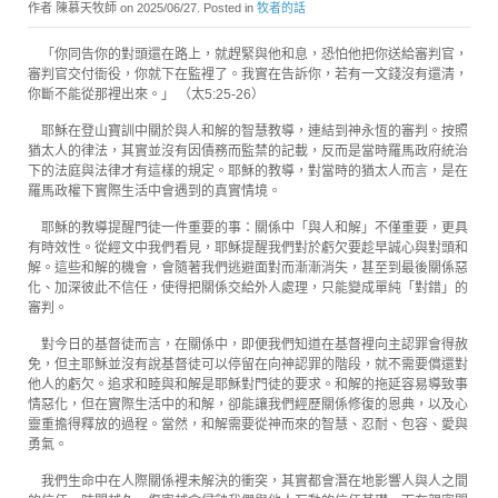
作者 陳慕天牧師 on
2025/06/27
. Posted in
牧者的話
「你同告你的對頭還在路上，就趕緊與他和息，恐怕他把你送給審判官，
審判官交付衙役，你就下在監裡了。我實在告訴你，若有一文錢沒有還清，
你斷不能從那裡出來。」 （太5:25-26）
耶穌在登山寶訓中關於與人和解的智慧教導，連結到神永恆的審判。按照
猶太人的律法，其實並沒有因債務而監禁的記載，反而是當時羅馬政府統治
下的法庭與法律才有這樣的規定。耶穌的教導，對當時的猶太人而言，是在
羅馬政權下實際生活中會遇到的真實情境。
耶穌的教導提醒門徒一件重要的事：關係中「與人和解」不僅重要，更具
有時效性。從經文中我們看見，耶穌提醒我們對於虧欠要趁早誠心與對頭和
解。這些和解的機會，會隨著我們逃避面對而漸漸消失，甚至到最後關係惡
化、加深彼此不信任，使得把關係交給外人處理，只能變成單純「對錯」的
審判。
對今日的基督徒而言，在關係中，即便我們知道在基督裡向主認罪會得赦
免，但主耶穌並沒有說基督徒可以停留在向神認罪的階段，就不需要償還對
他人的虧欠。追求和睦與和解是耶穌對門徒的要求。和解的拖延容易導致事
情惡化，但在實際生活中的和解，卻能讓我們經歷關係修復的恩典，以及心
靈重擔得釋放的過程。當然，和解需要從神而來的智慧、忍耐、包容、愛與
勇氣。
我們生命中在人際關係裡未解決的衝突，其實都會潛在地影響人與人之間