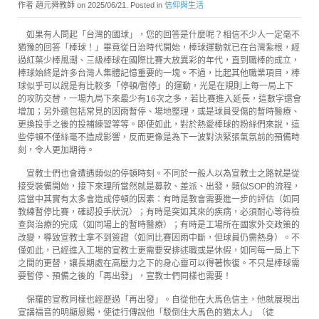
作者 趙元舜教師 on
2025/06/21
. Posted in
信仰與生活
如果有人問起「台灣的國球」，您的回答是什麼呢？相信不少人一定毫不
猶豫的回答「棒球！」畢竟從日治時代開始，棒球運動就已在台灣紮根，經
過紅葉少棒風潮、三級棒球在國際比賽大放異彩的年代，直到職棒的成立，
棒球始終是許多台灣人集體記憶重要的一塊。不過，比起其他職業項目，棒
球似乎可以說是有比較多「停頓/暫停」的運動，光是在規則上每一局上下
的攻防交替，一場九局下來最少有16次之多，若比賽進入延長，這數字還會
增加；另外還包括常見的因雨暫停、場地整理，或是球員受傷的暫時醫療、
更換投手之後的投補練習等等。即使如此，對於熱愛棒球的粉絲們來說，這
些停頓不僅絲毫不造成影響，反而更像是為下一波對決緊張氣氛前的預備時
刻，令人更加期待。
宣教士們也會遭遇類似的停頓時刻。不同於一般人以為宣教士之路就是從
接受裝備開始，接下來理所當然就是募款、差派、出發，類似SOP的流程，
這當中其實有太多會造成停頓的因素：有時是教會需要進一步的評估（如同
教練暫停比賽，確認投手狀況）；有時是突如其來的疾病，必須耐心等待檢
查與治療的完成（如同場上的暫時醫療）；有時是工場所在國家外交政策的
改變，導致宣教士拿不到簽證（如同比賽因雨中斷，但球員仍需熱身）。不
僅如此，已經進入工場的宣教士更需要安排述職或是休假，如同每一局上下
之間的更替，讓長期處在高壓力之下的身心靈可以得著恢復。不只是棒球需
要暫停、預備之後的「再出發」，宣教士們同樣也需要！
保羅的宣教同樣也經歷過「再出發」。自從他在大馬色信主，他就展現出
宣講福音的明顯恩賜，使徒行傳說他「駁倒住大馬色的猶太人」（徒