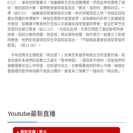
9:22）；後來到耶路撒冷，他繼續奉主的名放膽傳道，然而此時他遭遇了逼
迫，被迫返回大數。當時教會蓬勃成長是在「猶太、加利利、撒馬利亞」一
帶（徒9:31），遠離福音發展熱區的大數，有何保羅用武之地？但就在這段
看似保羅的停滯期中，神卻在異象中差遣彼得，成為開始向外邦人宣講福音
的使徒，耶路撒冷教會終於在信心中認識並接受聖靈的帶領，差派巴拿巴往
安提阿去建立教會（徒11:22）。也就在此時，巴拿巴想起了當初那等同被
放逐、回到大數的保羅。就這樣，再出發的保羅，與巴拿巴一起建立了安提
阿教會，他們的見證與信仰生命是如此突出，「門徒稱為基督徒是從安提阿
起首」（徒11:26）。
今年宣教月主題就是「再出發！」如果您有留意每個主日的宣教代禱，就
會知道許多我們的宣教士正處在「暫停時間」，原因各不相同，但是他們同
樣都需要在信心中仰望、在盼望中站立，也都需要我們的齊心代禱。每個在
基督裡的暫停時刻都不會是白費的，都是為了預備下一階段的「再出發」！
Youtube最新直播
● 最新直播 / 影片