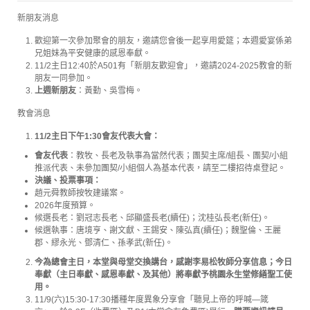
新朋友消息
歡迎第一次參加聚會的朋友，邀請您會後一起享用愛筵；本週愛宴係弟
兄姐妹為平安健康的感恩奉獻。
11/2主日12:40於A501有「新朋友歡迎會」，邀請2024-2025教會的新
朋友一同參加。
上週新朋友
：黃勤、吳雪梅。
教會消息
11/2
主日下午
1:30
會友代表大會：
會友代表
：教牧、長老及執事為當然代表；團契主席/組長、團契/小組
推派代表、未參加團契/小組個人為基本代表，請至二樓招待桌登記。
決議、投票事項：
趙元舜教師按牧建議案。
2026年度預算。
候選長老：劉冠志長老、邱顯盛長老(續任)；沈桂弘長老(新任)。
候選執事：唐境亨、謝文獻、王錫安、陳弘真(續任)；魏聖倫、王麗
郡、繆永光、鄧清仁、孫孝武(新任)。
今為總會主日，本堂與母堂交換講台，感謝
李易松
牧師
分享信息；今日
奉獻（主日奉獻、感恩奉獻、及其他）將奉獻予桃園永生堂修繕聖工使
用
。
11/9(六)15:30-17:30播種年度異象分享會「聽見上帝的呼喊—箴