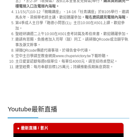
言」，於2-3F（收費區）及B1(本堂會友免費區)舉行，
購票資訊請見一
樓電梯入口及電梯內海報。
11/15(六)10-12「親職講座」、14-16「社青講座」於B105舉行，邀請
馬永年、梁婉華老師主講，歡迎踴躍參加
，報名資訊請見電梯內海報
。
第4季成人主日學「路德小問答(1)」主日10:00在A501上課，歡迎參
加。
聖經研讀週二上午10:00在A501查考詩篇及希伯來書，歡迎踴躍參加。
邀請有恩賜、負擔者加入司琴（鼓）同工，請掃描QRcode或洽韻宇執
事及瀞文幹事。
掃描QRcode傳遞代禱事項，於禱告會中代禱。
空中主日學請至教會網頁www.chupeivictory.tw下載聆聽。
主日愛宴認獻每週6個單位，每單位4000元，請至招待桌登記。
建堂經費：每月奉獻目標125萬元；持續推動長期無息貸款。
Youtube最新直播
● 最新直播 / 影片